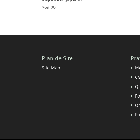
Contact.
$
69.00
Plan de Site
Pra
Site Map
Me
C
Qu
Po
On
Po