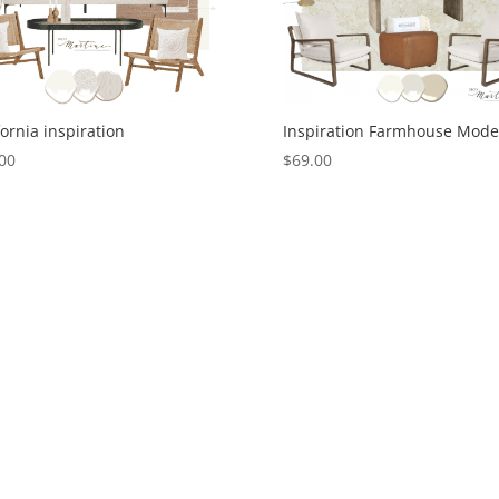
rivez-vous à l'infolettre
nos conseils de déco et restez à l'affût de notre sélection d'obj
fornia inspiration
Inspiration Farmhouse Mode
00
$
69.00
g this form, you are consenting to receive marketing emails from: Martine Design, Ocean On
, Dominican Republic, DO, http://www.decomartine.com. You can revoke your consent to rec
by using the SafeUnsubscribe® link, found at the bottom of every email.
Emails are serviced 