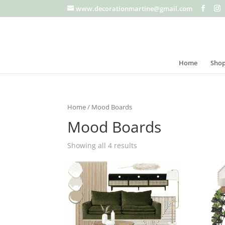
www.decorationmartine@gmail.com
Home
Sho
Home
/ Mood Boards
Mood Boards
Showing all 4 results