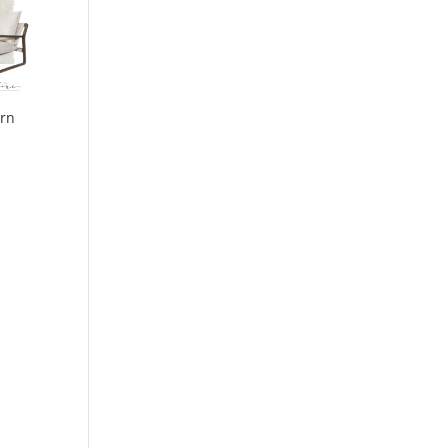
ets déco.
rn
e, Cabarete,
eive emails
by Constant