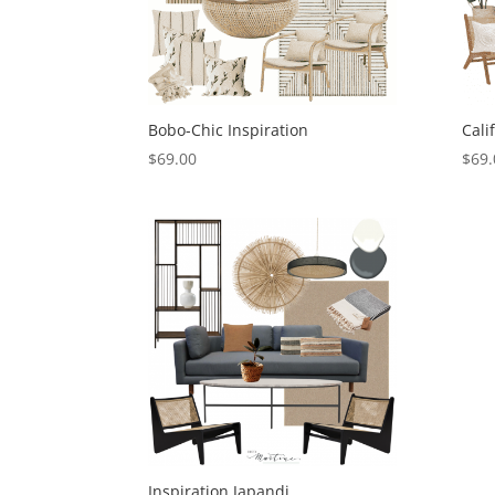
Insc
Recevez 
Bobo-Chic Inspiration
Cali
Email
$
69.00
$
69.
Prénom
Nom
By submittin
Puerto Plata
at any time 
Inspiration Japandi